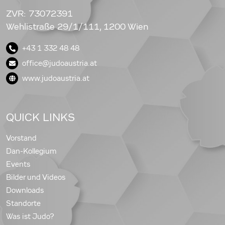
ZVR: 73072391
Wehlistraße 29/1/111, 1200 Wien
+43 1 332 48 48
office@judoaustria.at
www.judoaustria.at
QUICK LINKS
Vorstand
Dan-Kollegium
Events
Bilder und Videos
Downloads
Standorte
Was ist Judo?