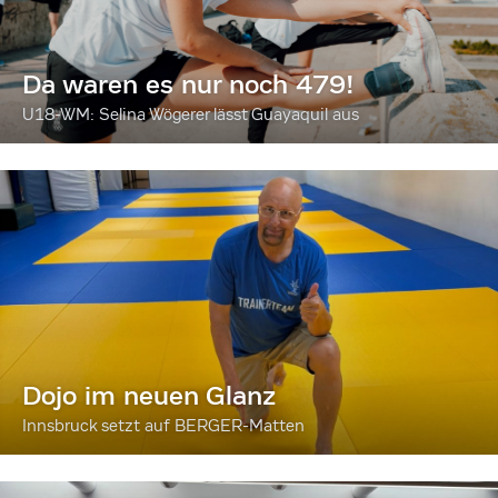
Da waren es nur noch 479!
U18-WM: Selina Wögerer lässt Guayaquil aus
Dojo im neuen Glanz
Innsbruck setzt auf BERGER-Matten