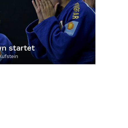
 startet
Kufstein