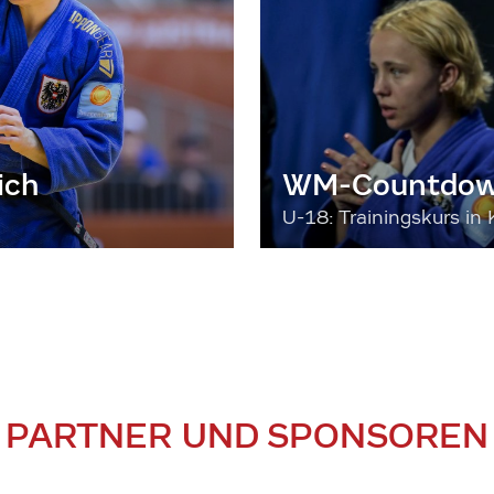
ich
WM-Countdown
U-18: Trainingskurs in 
PARTNER UND SPONSOREN