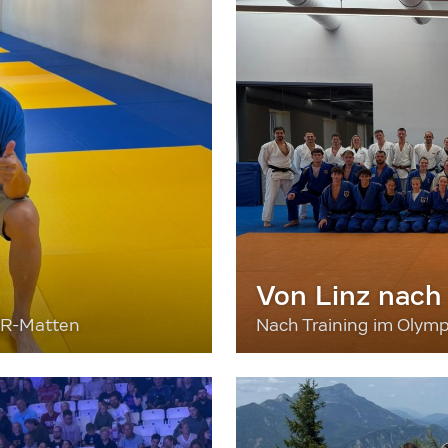
Von Linz nach
ER-Matten
Nach Training im Olymp