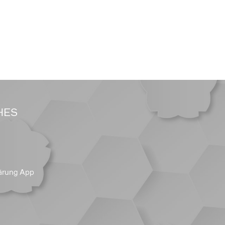
HES
ärung App