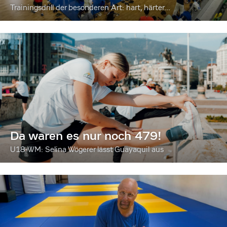
Trainingsdrill der besonderen Art: hart, härter...
Da waren es nur noch 479!
U18-WM: Selina Wögerer lässt Guayaquil aus