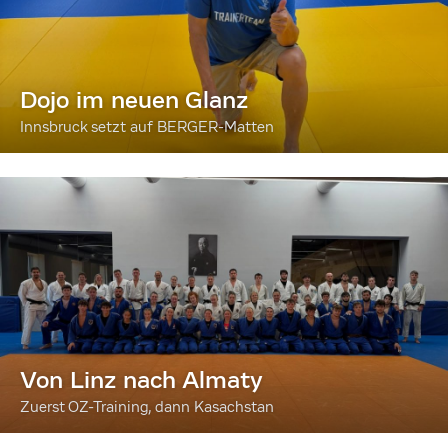
Dojo im neuen Glanz
Innsbruck setzt auf BERGER-Matten
Von Linz nach Almaty
Zuerst OZ-Training, dann Kasachstan