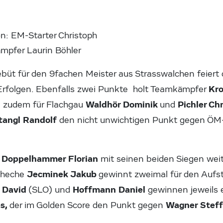
n: EM-Starter Christoph
mpfer Laurin Böhler
ebüt für den 9fachen Meister aus Strasswalchen feiert 
Kro
 Erfolgen. Ebenfalls zwei Punkte holt Teamkämpfer
Waldhör Dominik
Pichler Ch
 zudem für Flachgau
und
tangl Randolf
den nicht unwichtigen Punkt gegen ÖM
Doppelhammer Florian
t
mit seinen beiden Siegen weit
Jecminek Jakub
scheche
gewinnt zweimal für den Aufst
l David
Hoffmann Daniel
(SLO) und
gewinnen jeweils
es,
Wagner Stef
der im Golden Score den Punkt gegen