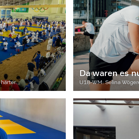
Da waren es n
härter...
U18-WM: Selina Wögerer