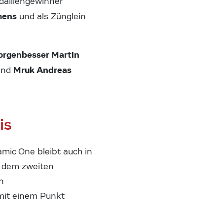
daillengewinner
emens
und als Zünglein
rgenbesser Martin
Mruk Andreas
und
is
mic One bleibt auch in
h dem zweiten
n
mit einem Punkt