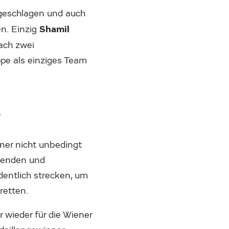
geschlagen und auch
Shamil
en. Einzig
ach zwei
ppe als einziges Team
r
iner nicht unbedingt
nnenden und
entlich strecken, um
retten.
r wieder für die Wiener