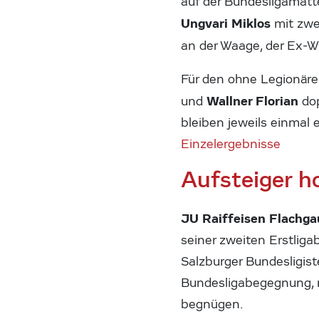
auf der Bundesligamatt
Ungvari Miklos
mit zwe
an der Waage, der Ex-
Für den ohne Legionär
Wallner Florian
und
do
bleiben jeweils einmal e
Einzelergebnisse
Aufsteiger h
JU Raiffeisen Flachga
seiner zweiten Erstli
Salzburger Bundesligis
Bundesligabegegnung, 
begnügen.