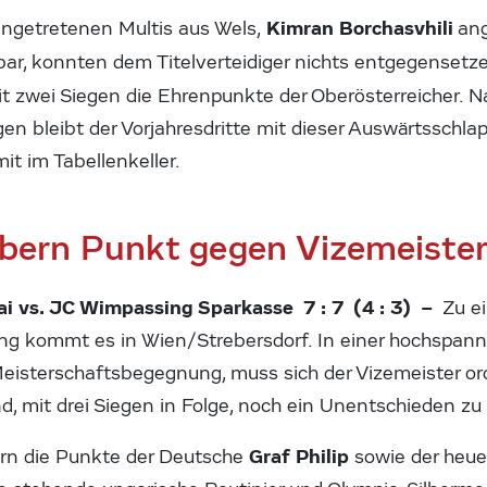
Kimran Borchasvhili
ngetretenen Multis aus Wels,
an
bar, konnten dem Titelverteidiger nichts entgegensetz
t zwei Siegen die Ehrenpunkte der Oberösterreicher. N
en bleibt der Vorjahresdritte mit dieser Auswärtsschla
t im Tabellenkeller.
bern Punkt gegen Vizemeiste
i vs. JC Wimpassing Sparkasse 7 : 7 (4 : 3) –
Zu e
ng kommt es in Wien/Strebersdorf. In einer hochspa
isterschaftsbegegnung, muss sich der Vizemeister ord
, mit drei Siegen in Folge, noch ein Unentschieden zu 
Graf Philip
ern die Punkte der Deutsche
sowie der heue