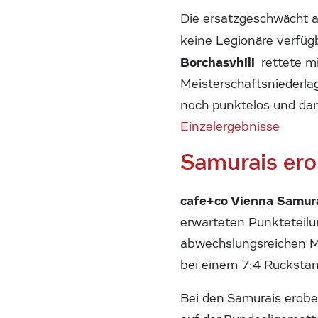
Die ersatzgeschwächt a
keine Legionäre verfüg
Borchasvhili
rettete mi
Meisterschaftsniederlag
noch punktelos und dami
Einzelergebnisse
Samurais ero
cafe+co Vienna Samura
erwarteten Punkteteilu
abwechslungsreichen Me
bei einem 7:4 Rückstand
Bei den Samurais erob