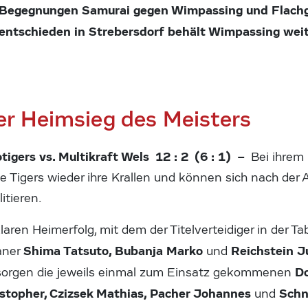
e Begegnungen Samurai gegen Wimpassing und Flachg
ntschieden in Strebersdorf behält Wimpassing weit
r Heimsieg des Meisters
igers vs. Multikraft Wels 12 : 2 (6 : 1) –
Bei ihrem
ie Tigers wieder ihre Krallen und können sich nach der 
itieren.
aren Heimerfolg, mit dem der Titelverteidiger in der Ta
Shima Tatsuto, Bubanja Marko
Reichstein J
paner
und
Do
 sorgen die jeweils einmal zum Einsatz gekommenen
istopher, Czizsek Mathias, Pacher Johannes
Schn
und