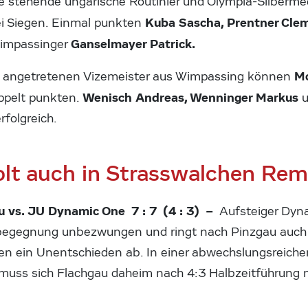
e stehende ungarische Routinier und Olympia-Silberme
Kuba Sascha, Prentner Cl
i Siegen. Einmal punkten
Ganselmayer Patrick.
Wimpassinger
Mo
e angetretenen Vizemeister aus Wimpassing können
Wenisch Andreas, Wenninger Markus
ppelt punkten.
rfolgreich.
olt auch in Strasswalchen Rem
u vs. JU Dynamic One 7 : 7 (4 : 3) –
Aufsteiger Dyna
gabegegnung unbezwungen und ringt nach Pinzgau auc
ten ein Unentschieden ab. In einer abwechslungsreiche
muss sich Flachgau daheim nach 4:3 Halbzeitführung 