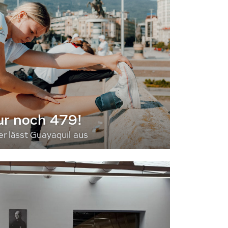
ur noch 479!
 lässt Guayaquil aus