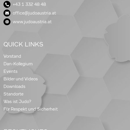
+43 1 332 48 48
office@judoaustria.at
www.judoaustria.at
QUICK LINKS
Vorstand
Dan-Kollegium
Events
Bilder und Videos
Downloads
Standorte
Was ist Judo?
Für Respekt und Sicherheit