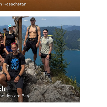
nn Kasachstan
ch
dition am Berg