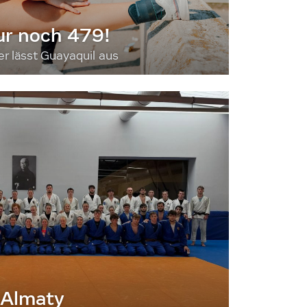
ur noch 479!
 lässt Guayaquil aus
 Almaty