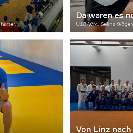
Da waren es n
härter...
U18-WM: Selina Wögerer
Von Linz nach