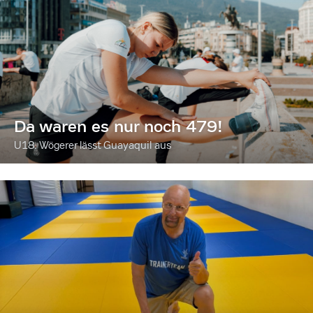
Da waren es nur noch 479!
U18: Wögerer lässt Guayaquil aus