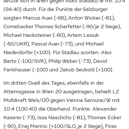
setzte sich in Wien gegen Askö Stadlau/W mit 10:4
(94:40) durch. Für die Punkte der Salzburger
sorgten Marcus Auer (-66), Anton Wicker (-81),
Comebacker Thomas Scharfetter (-90/je 2 Siege),
Michael Hacksteiner (-60), Artem Lesiuk
(-60/UKR), Pascal Auer (-73), und Michael
Niederdorfer (+100). Für Stadlau scorten: Alex
Barto (-100/SVK), Philip Weber (-73), David
Fankhauser (-100) und Jakob Seybold (+100).
Im dritten Duell des Tages, ebenfalls in der
Attemsgasse in Wien 20 ausgetragen, behielt LZ
Multikraft Wels/OÖ gegen Vienna Samurai/W mit
10:4 (100:40) die Oberhand. Punkte: Alexander
Kaserer (-73), Issa Naschcho (-81), Thomas Ecker
(-90), Enej Marinic (+100/SLO, je 2 Siege), Firas