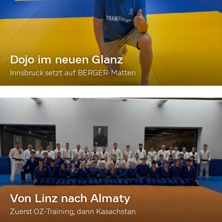
Dojo im neuen Glanz
Innsbruck setzt auf BERGER-Matten
Von Linz nach Almaty
Zuerst OZ-Training, dann Kasachstan