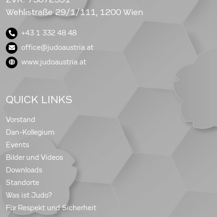
Wehlistraße 29/1/111, 1200 Wien
+43 1 332 48 48
office@judoaustria.at
www.judoaustria.at
QUICK LINKS
Vorstand
Dan-Kollegium
Events
Bilder und Videos
Downloads
Standorte
Was ist Judo?
Für Respekt und Sicherheit