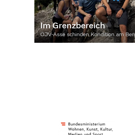
Im Grenzbereich
ÖJV-Asse schinden Kondition am Ber