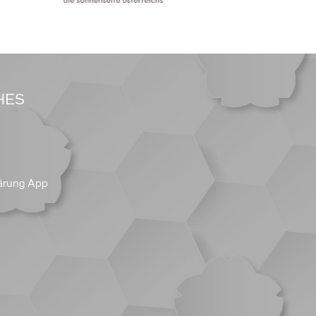
HES
ärung App