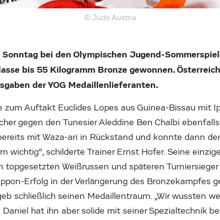
© Judo Austria
m Sonntag bei den Olympischen Jugend-Sommerspiel
klasse bis 55 Kilogramm Bronze gewonnen. Österrei
Ausgaben der YOG Medaillenlieferanten.
 zum Auftakt Euclides Lopes aus Guinea-Bissau mit Ipp
icher gegen den Tunesier Aleddine Ben Chalbi ebenfalls
bereits mit Waza-ari in Rückstand und konnte dann d
 wichtig“, schilderte Trainer Ernst Hofer. Seine einzig
n topgesetzten Weißrussen und späteren Turniersieger
ppon-Erfolg in der Verlängerung des Bronzekampfes g
utgeb schließlich seinen Medaillentraum. „Wir wussten 
aniel hat ihn aber solide mit seiner Spezialtechnik bes