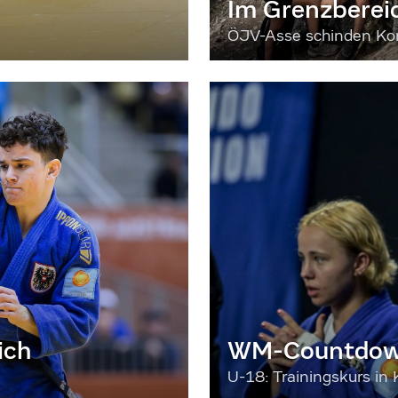
Im Grenzberei
ÖJV-Asse schinden Kon
ich
WM-Countdown
U-18: Trainingskurs in 