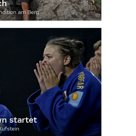
ch
dition am Berg
 startet
Kufstein