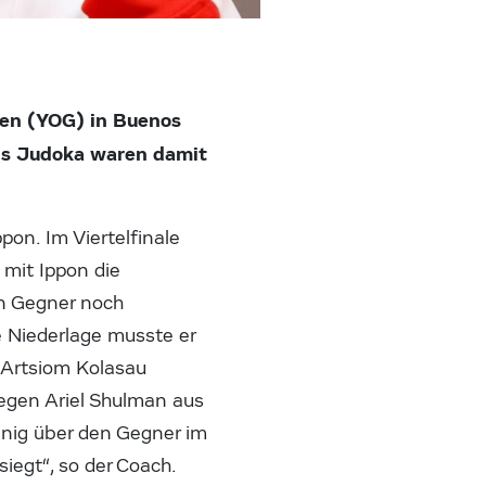
en (YOG) in Buenos
chs Judoka waren damit
on. Im Viertelfinale
 mit Ippon die
en Gegner noch
e Niederlage musste er
 Artsiom Kolasau
egen Ariel Shulman aus
wenig über den Gegner im
iegt“, so der Coach.