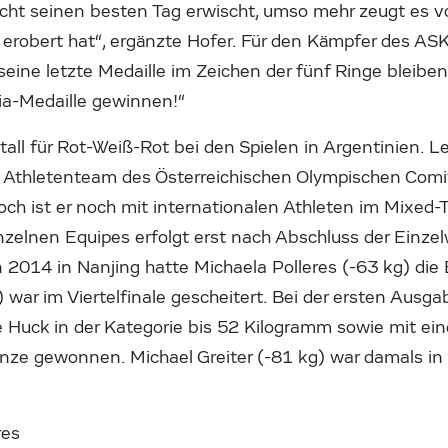
icht seinen besten Tag erwischt, umso mehr zeugt es vo
 erobert hat“, ergänzte Hofer. Für den Kämpfer des AS
 seine letzte Medaille im Zeichen der fünf Ringe bleibe
ia-Medaille gewinnen!“
tall für Rot-Weiß-Rot bei den Spielen in Argentinien. Le
Athletenteam des Österreichischen Olympischen Comit
 ist er noch mit internationalen Athleten im Mixed
inzelnen Equipes erfolgt erst nach Abschluss der Einze
014 in Nanjing hatte Michaela Polleres (-63 kg) die 
war im Viertelfinale gescheitert. Bei der ersten Ausg
e Huck in der Kategorie bis 52 Kilogramm sowie mit ei
nze gewonnen. Michael Greiter (-81 kg) war damals i
res