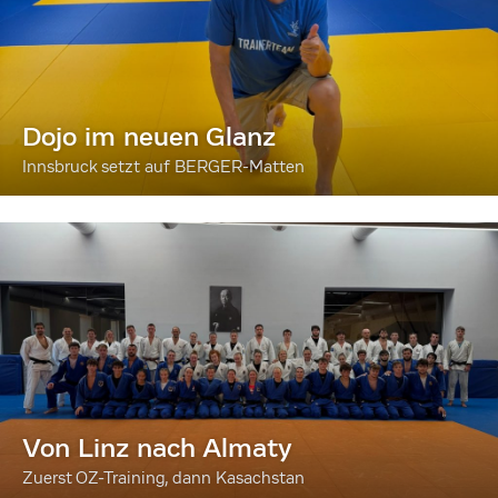
Dojo im neuen Glanz
Innsbruck setzt auf BERGER-Matten
Von Linz nach Almaty
Zuerst OZ-Training, dann Kasachstan