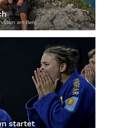
ch
dition am Berg
 startet