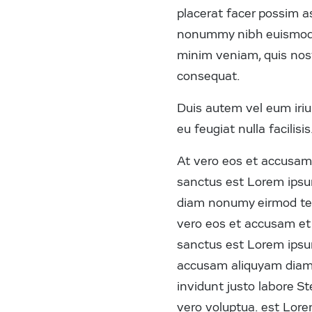
placerat facer possim a
nonummy nibh euismod t
minim veniam, quis nost
consequat.
Duis autem vel eum iriur
eu feugiat nulla facilisis
At vero eos et accusam 
sanctus est Lorem ipsum
diam nonumy eirmod tem
vero eos et accusam et 
sanctus est Lorem ipsum
accusam aliquyam diam 
invidunt justo labore S
vero voluptua. est Lore