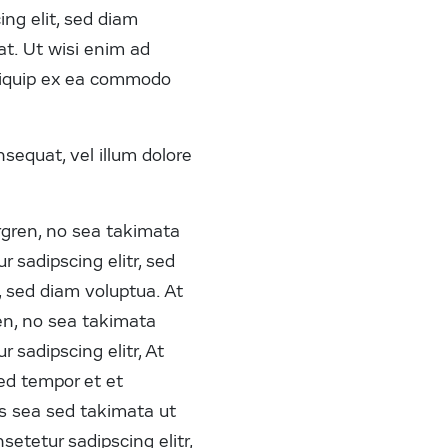
ng elit, sed diam
t. Ut wisi enim ad
 aliquip ex ea commodo
nsequat, vel illum dolore
rgren, no sea takimata
 sadipscing elitr, sed
 sed diam voluptua. At
en, no sea takimata
 sadipscing elitr, At
ed tempor et et
us sea sed takimata ut
etetur sadipscing elitr,