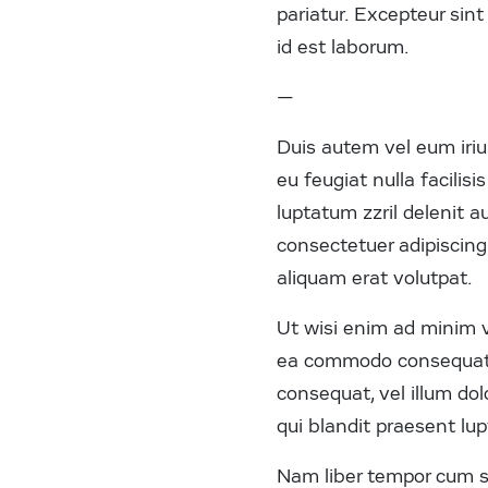
pariatur. Excepteur sint
id est laborum.
—
Duis autem vel eum iriur
eu feugiat nulla facilis
luptatum zzril delenit a
consectetuer adipiscin
aliquam erat volutpat.
Ut wisi enim ad minim ve
ea commodo consequat. D
consequat, vel illum dol
qui blandit praesent lupt
Nam liber tempor cum s