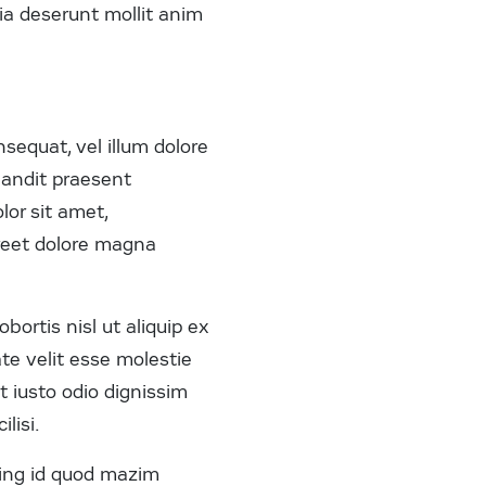
cia deserunt mollit anim
nsequat, vel illum dolore
blandit praesent
lor sit amet,
oreet dolore magna
bortis nisl ut aliquip ex
te velit esse molestie
t iusto odio dignissim
lisi.
ming id quod mazim