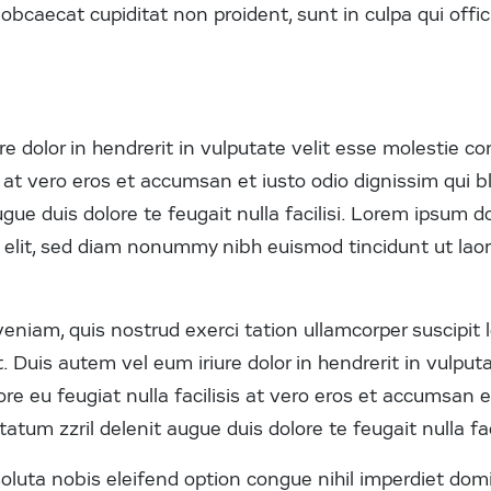
 obcaecat cupiditat non proident, sunt in culpa qui offi
e dolor in hendrerit in vulputate velit esse molestie co
is at vero eros et accumsan et iusto odio dignissim qui 
ugue duis dolore te feugait nulla facilisi. Lorem ipsum do
g elit, sed diam nonummy nibh euismod tincidunt ut la
niam, quis nostrud exerci tation ullamcorper suscipit lo
uis autem vel eum iriure dolor in hendrerit in vulputa
ore eu feugiat nulla facilisis at vero eros et accumsan e
atum zzril delenit augue duis dolore te feugait nulla faci
oluta nobis eleifend option congue nihil imperdiet do