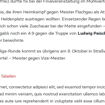
rei) dürfte fix bei der Finalveranstaltung im Mühlviert
is, die ihren Heimkampf gegen Meister Flachgau als At
 Heldenplatz austragen wollten. Einsetzender Regen li
sich schon viele Zuschauer bei der Matte eingefunden –
Ludwig Paisc
 gab´s noch ein 4:9 gegen die Truppe von
r beiwohnte.
liga-Runde kommt es übrigens am 9. Oktober in Straß
rtel – Meister gegen Vize-Meister.
Tabellen
et, consectetur adipisici elit, sed eiusmod tempor inci
d minim veniam, quis nostrud exercitation ullamco labor
 aute iure reprehenderit in voluptate velit esse cillum 