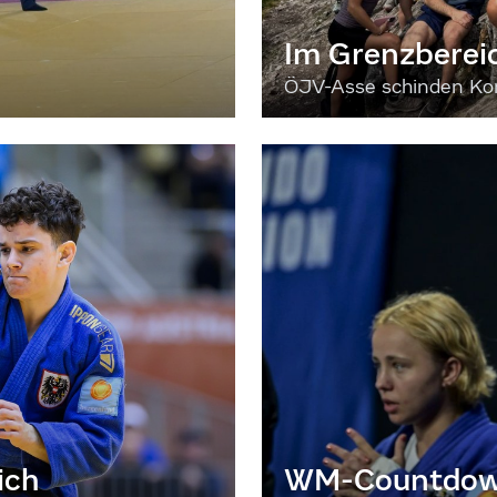
Im Grenzberei
ÖJV-Asse schinden Kon
ich
WM-Countdown