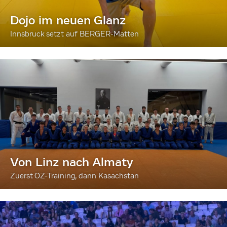
Dojo im neuen Glanz
Innsbruck setzt auf BERGER-Matten
Von Linz nach Almaty
Zuerst OZ-Training, dann Kasachstan