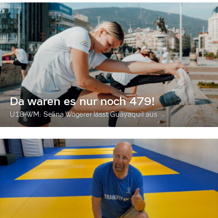
Da waren es nur noch 479!
U18-WM: Selina Wögerer lässt Guayaquil aus