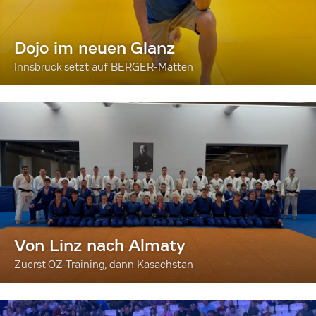
Dojo im neuen Glanz
Innsbruck setzt auf BERGER-Matten
Von Linz nach Almaty
Zuerst OZ-Training, dann Kasachstan