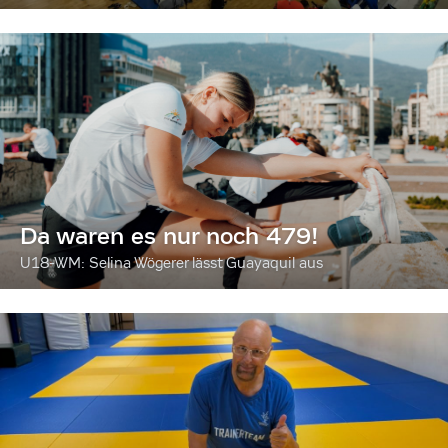
Da waren es nur noch 479!
U18-WM: Selina Wögerer lässt Guayaquil aus