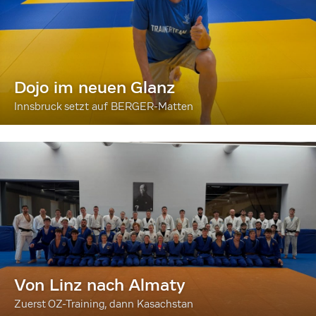
Dojo im neuen Glanz
Innsbruck setzt auf BERGER-Matten
Von Linz nach Almaty
Zuerst OZ-Training, dann Kasachstan