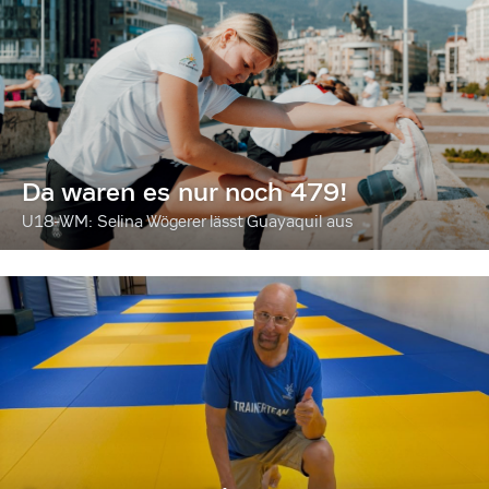
Da waren es nur noch 479!
U18-WM: Selina Wögerer lässt Guayaquil aus