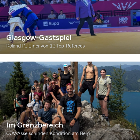
Glasgow-Gastspiel
Roland P.: Einer von 13 Top-Referees
Im Grenzbereich
ÖJV-Asse schinden Kondition am Berg