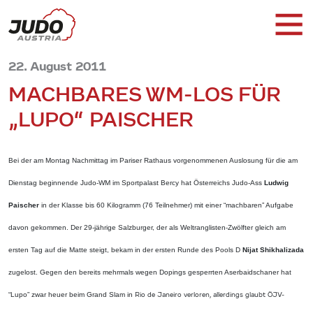
22. August 2011
MACHBARES WM-LOS FÜR
„LUPO“ PAISCHER
Bei der am Montag Nachmittag im Pariser Rathaus vorgenommenen Auslosung für die am
Dienstag beginnende Judo-WM im Sportpalast Bercy hat Österreichs Judo-Ass
Ludwig
Paischer
in der Klasse bis 60 Kilogramm (76 Teilnehmer) mit einer “machbaren” Aufgabe
davon gekommen. Der 29-jährige Salzburger, der als Weltranglisten-Zwölfter gleich am
ersten Tag auf die Matte steigt, bekam in der ersten Runde des Pools D
Nijat Shikhalizada
zugelost. Gegen den bereits mehrmals wegen Dopings gesperrten Aserbaidschaner hat
“Lupo” zwar heuer beim Grand Slam in
Rio de Janeiro
verloren, allerdings glaubt ÖJV-