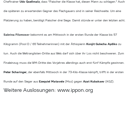
Cheftrainer
Udo Quellmalz
, dass “Paischer die Klasse hat, diesen Mann zu schlagen.” Auch
die späteren zu erwartenden Gegner des Flachgauers sind in seiner Reichweite. Um eine
Platzierung zu haben, benötigt Paischer drei Siege. Damit stünde er unter den letzten acht.
Sabrina Filzmoser
bekommt es am Mittwoch in der ersten Runde der Klasse bis 57
Kilogramm (Pool D / 65 Teilnehmerinnen) mit der Äthiopierin
Konjit Gulecha Aydiko
zu
tun. Auch die Weltranglisten-Dritte aus
Wels
darf sich über ihr Los nicht beschweren. Zum
Finaleinzug muss die WM-Dritte des Vorjahres allerdings auch erst fünf Kämpfe gewinnen.
Peter Scharinger
, der ebenfalls Mittwoch in der 73-Kilo-Klasse kämpft, trifft in der ersten
Runde auf den Sieger aus
Ezequiel Matavele
(Moz) gegen
Azat Kubakaev
(KGZ).
Weitere Auslosungen: www.ippon.org