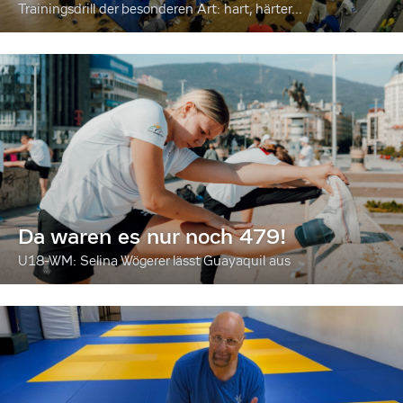
Trainingsdrill der besonderen Art: hart, härter...
Da waren es nur noch 479!
U18-WM: Selina Wögerer lässt Guayaquil aus