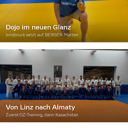
Dojo im neuen Glanz
Innsbruck setzt auf BERGER-Matten
Von Linz nach Almaty
Zuerst OZ-Training, dann Kasachstan