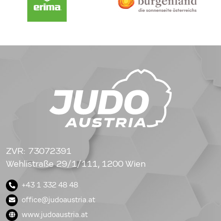
ZVR: 73072391
Wehlistraße 29/1/111, 1200 Wien
+43 1 332 48 48
office@judoaustria.at
www.judoaustria.at