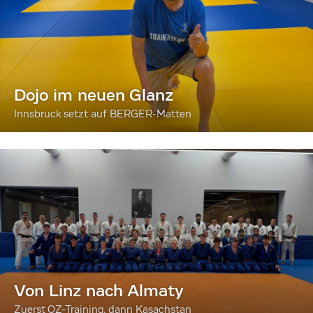
Dojo im neuen Glanz
Innsbruck setzt auf BERGER-Matten
Von Linz nach Almaty
Zuerst OZ-Training, dann Kasachstan