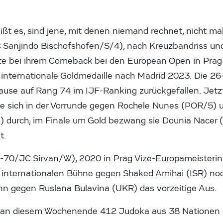
ißt es, sind jene, mit denen niemand rechnet, nicht mal
 Sanjindo Bischofshofen/S/4), nach Kreuzbandriss un
lte bei ihrem Comeback bei den European Open in Prag 
e internationale Goldmedaille nach Madrid 2023. Die 26
ause auf Rang 74 im IJF-Ranking zurückgefallen. Jetzt
te sich in der Vorrunde gegen Rochele Nunes (POR/5) 
 durch, im Finale um Gold bezwang sie Dounia Nacer 
t.
-70/JC Sirvan/W), 2020 in Prag Vize-Europameisterin
 internationalen Bühne gegen Shaked Amihai (ISR) noc
nn gegen Ruslana Bulavina (UKR) das vorzeitige Aus.
g an diesem Wochenende 412 Judoka aus 38 Nationen i