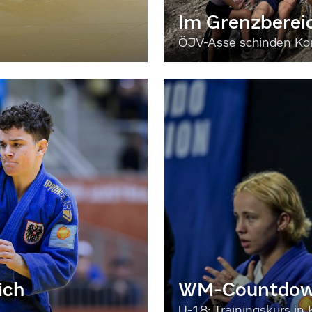
Im Grenzberei
ÖJV-Asse schinden Kon
ich
WM-Countdown
U-18: Trainingskurs in 