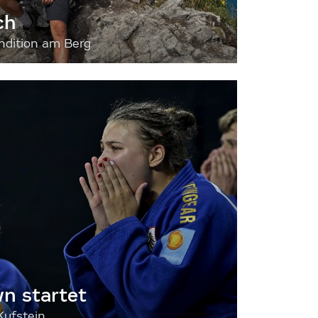
ch
dition am Berg
 startet
Kufstein