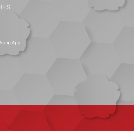
HES
ärung App