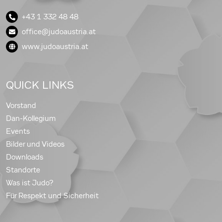
+43 1 332 48 48
office@judoaustria.at
www.judoaustria.at
QUICK LINKS
Vorstand
Dan-Kollegium
Events
Bilder und Videos
Downloads
Standorte
Was ist Judo?
Für Respekt und Sicherheit