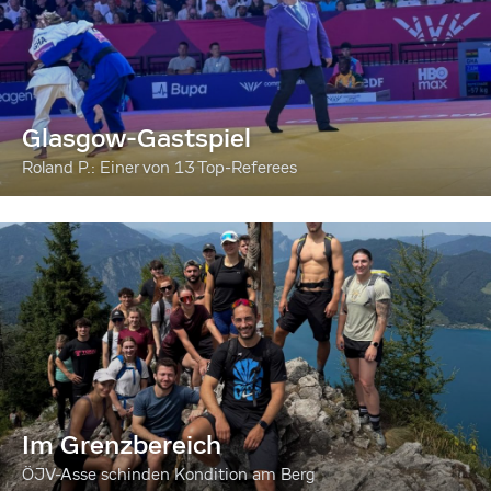
Glasgow-Gastspiel
Roland P.: Einer von 13 Top-Referees
Im Grenzbereich
ÖJV-Asse schinden Kondition am Berg