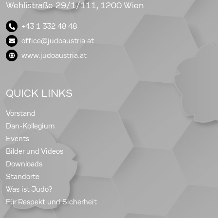
Wehlistraße 29/1/111, 1200 Wien
+43 1 332 48 48
office@judoaustria.at
www.judoaustria.at
QUICK LINKS
Vorstand
Dan-Kollegium
Events
Bilder und Videos
Downloads
Standorte
Was ist Judo?
Für Respekt und Sicherheit