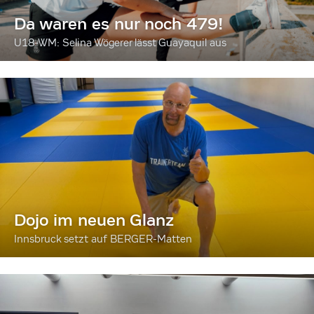
Da waren es nur noch 479!
U18-WM: Selina Wögerer lässt Guayaquil aus
Dojo im neuen Glanz
Innsbruck setzt auf BERGER-Matten