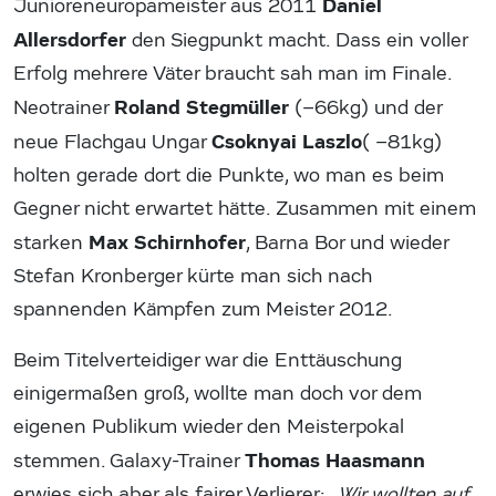
Daniel
Junioreneuropameister aus 2011
Allersdorfer
den Siegpunkt macht. Dass ein voller
Erfolg mehrere Väter braucht sah man im Finale.
Roland Stegmüller
Neotrainer
(–66kg) und der
Csoknyai Laszlo
neue Flachgau Ungar
( –81kg)
holten gerade dort die Punkte, wo man es beim
Gegner nicht erwartet hätte. Zusammen mit einem
Max Schirnhofer
starken
, Barna Bor und wieder
Stefan Kronberger kürte man sich nach
spannenden Kämpfen zum Meister 2012.
Beim Titelverteidiger war die Enttäuschung
einigermaßen groß, wollte man doch vor dem
eigenen Publikum wieder den Meisterpokal
Thomas Haasmann
stemmen. Galaxy-Trainer
erwies sich aber als fairer Verlierer: „
Wir wollten auf