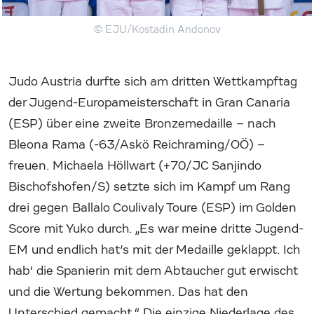
© EJU/Kostadin Andonov
Judo Austria durfte sich am dritten Wettkampftag
der Jugend-Europameisterschaft in Gran Canaria
(ESP) über eine zweite Bronzemedaille – nach
Bleona Rama (-63/Askö Reichraming/OÖ) –
freuen. Michaela Höllwart (+70/JC Sanjindo
Bischofshofen/S) setzte sich im Kampf um Rang
drei gegen Ballalo Coulivaly Toure (ESP) im Golden
Score mit Yuko durch. „Es war meine dritte Jugend-
EM und endlich hat’s mit der Medaille geklappt. Ich
hab‘ die Spanierin mit dem Abtaucher gut erwischt
und die Wertung bekommen. Das hat den
Unterschied gemacht.“ Die einzige Niederlage des