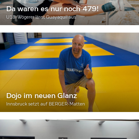
Da waren es nur noch 479!
U18: Wögerer lässt Guayaquil aus
Dojo im neuen Glanz
Innsbruck setzt auf BERGER-Matten