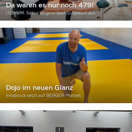
Da waren es nur noch 479!
U18-WM: Selina Wögerer lässt Guayaquil aus
Dojo im neuen Glanz
Innsbruck setzt auf BERGER-Matten