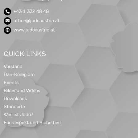
+43 1 332 48 48
office@judoaustria.at
www.judoaustria.at
QUICK LINKS
Vorstand
Dan-Kollegium
Events
Bilder und Videos
Downloads
Standorte
Was ist Judo?
Für Respekt und Sicherheit