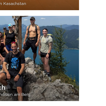
nn Kasachstan
ch
dition am Berg