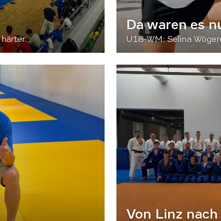
Da waren es n
härter...
U18-WM: Selina Wögerer
Von Linz nach