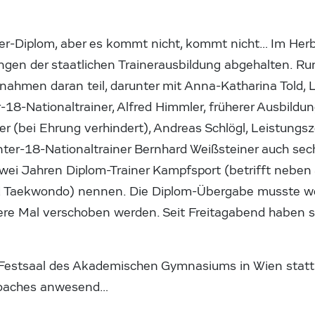
iner-Diplom, aber es kommt nicht, kommt nicht… Im He
gen der staatlichen Trainerausbildung abgehalten. Ru
nahmen daran teil, darunter mit Anna-Katharina Told, La
-18-Nationaltrainer, Alfred Himmler, früherer Ausbildu
r (bei Ehrung verhindert), Andreas Schlögl, Leistungsz
nter-18-Nationaltrainer Bernhard Weißsteiner auch se
 zwei Jahren Diplom-Trainer Kampfsport (betrifft neben 
d Taekwondo) nennen. Die Diplom-Übergabe musste w
e Mal verschoben werden. Seit Freitagabend haben sie
m Festsaal des Akademischen Gymnasiums in Wien stat
Coaches anwesend…