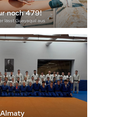
ur noch 479!
 lässt Guayaquil aus
 Almaty