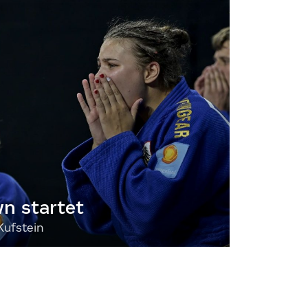
 startet
Kufstein