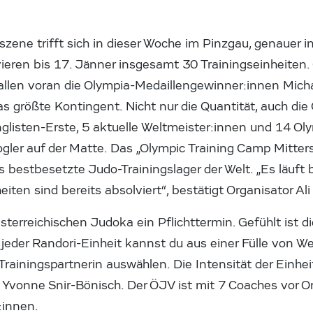
szene trifft sich in dieser Woche im Pinzgau, genauer in
ieren bis 17. Jänner insgesamt 30 Trainingseinheiten.
 allen voran die Olympia-Medaillengewinner:innen Mich
as größte Kontingent. Nicht nur die Quantität, auch die 
glisten-Erste, 5 aktuelle Weltmeister:innen und 14 Ol
gler auf der Matte. Das „Olympic Training Camp Mittersil
s bestbesetzte Judo-Trainingslager der Welt. „Es läuft b
eiten sind bereits absolviert“, bestätigt Organisator Al
n österreichischen Judoka ein Pflichttermin. Gefühlt ist
 jeder Randori-Einheit kannst du aus einer Fülle von W
 Trainingspartnerin auswählen. Die Intensität der Einhei
Yvonne Snir-Bönisch. Der ÖJV ist mit 7 Coaches vor 
:innen.