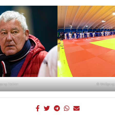
gang Eichler
© Wolfgang 