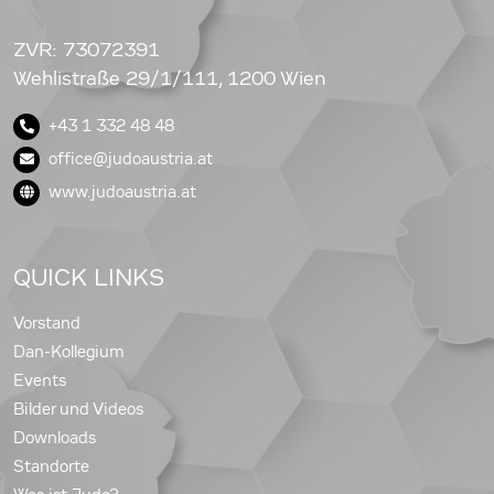
ZVR: 73072391
Wehlistraße 29/1/111, 1200 Wien
+43 1 332 48 48
office@judoaustria.at
www.judoaustria.at
QUICK LINKS
Vorstand
Dan-Kollegium
Events
Bilder und Videos
Downloads
Standorte