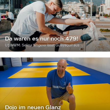
Da waren es nur noch 479!
U18-WM: Selina Wögerer lässt Guayaquil aus
Dojo im neuen Glanz