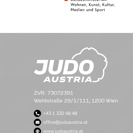
ZVR: 73072391
Wehlistraße 29/1/111, 1200 Wien
+43 1 332 48 48
office@judoaustria.at
www.judoaustria.at