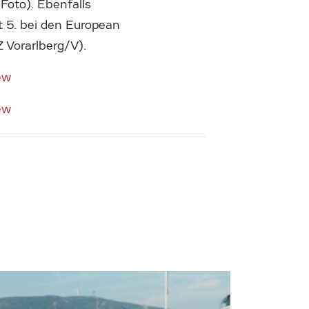
Foto). Ebenfalls
 5. bei den European
 Vorarlberg/V).
ew
ew