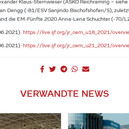
lexander Klaus-Sternwieser (ASKÖ Reichraming – siehe 
n Dengg (-81/ESV Sanjindo Bischofshofen/S), zuletzt
und die EM-Fünfte 2020 Anna-Lena Schuchter (-70/LZ
06.2021):
https://live.ijf.org/jr_oem_u18_2021/overvi
06.2021):
https://live.ijf.org/jr_oem_u21_2021/overvi
VERWANDTE NEWS