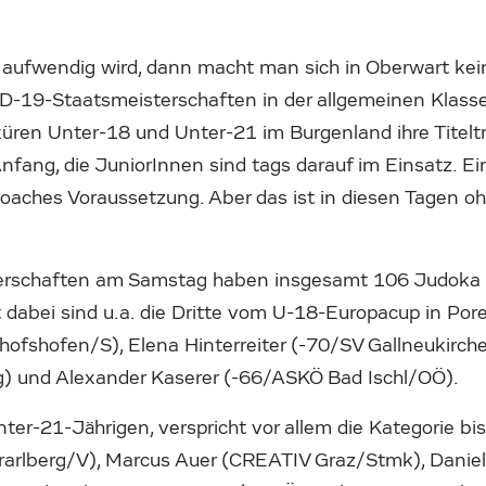
 aufwendig wird, dann macht man sich in Oberwart kei
-19-Staatsmeisterschaften in der allgemeinen Klasse 
küren Unter-18 und Unter-21 im Burgenland ihre Titelt
ang, die JuniorInnen sind tags darauf im Einsatz. E
 Coaches Voraussetzung. Aber das ist in diesen Tagen o
terschaften am Samstag haben insgesamt 106 Judok
 dabei sind u.a. die Dritte vom U-18-Europacup in Po
hofshofen/S), Elena Hinterreiter (-70/SV Gallneukirch
) und Alexander Kaserer (-66/ASKÖ Bad Ischl/OÖ).
ter-21-Jährigen, verspricht vor allem die Kategorie b
arlberg/V), Marcus Auer (CREATIV Graz/Stmk), Danie