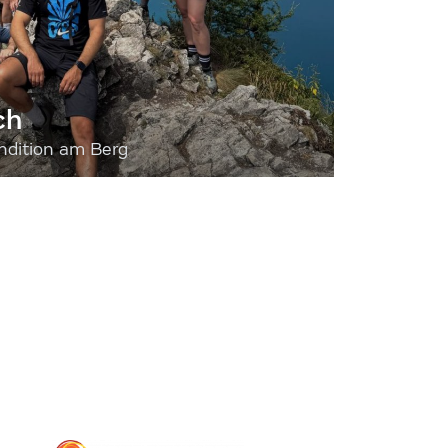
ch
dition am Berg