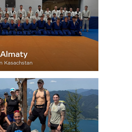
 Almaty
nn Kasachstan