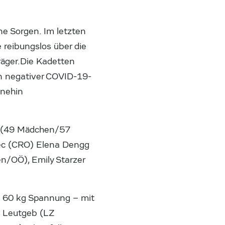
ne Sorgen. Im letzten
reibungslos über die
räger.Die Kadetten
in negativer COVID-19-
hnehin
a (49 Mädchen/57
rec (CRO) Elena Dengg
en/OÖ), Emily Starzer
is 60 kg Spannung – mit
l Leutgeb (LZ