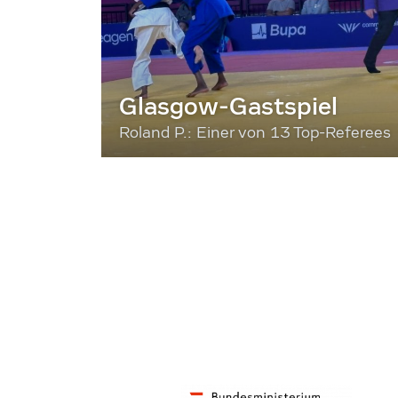
Glasgow-Gastspiel
Roland P.: Einer von 13 Top-Referees