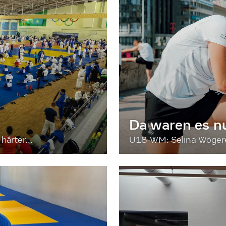
Da waren es n
härter...
U18-WM: Selina Wögerer