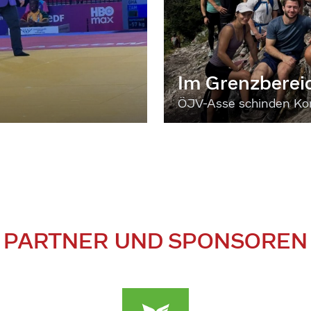
Im Grenzberei
ÖJV-Asse schinden Kon
PARTNER UND SPONSOREN