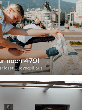
ur noch 479!
 lässt Guayaquil aus