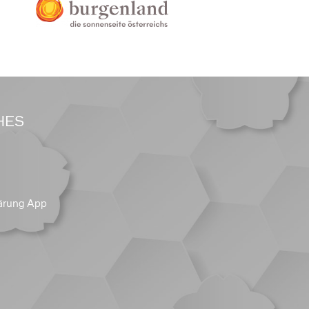
HES
ärung App