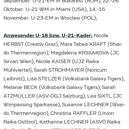
September: U-21-EM in Bukarest (ROM), 22.-26.
Oktober: U-21-WM in Miami (USA), 14.-16.
November: U-23-EM in Wroclaw (POL);
Anwesender U-18 bzw. U-21-Kader:
Nicole
HERBST (Creativ Graz), Mara Tabea KRAFT (Shiai-
do Thermenregion), Magdalena KRSSAKOVA (JC
Sirvan Wien), Nicole KAISER (UJZ Raika
Mühlviertel), Sarah STROHMAYER (Noricum
Leibnitz), Lisa STELZER (Volksbank Galaxy Tigers),
Melanie BECK (Volksbank Galaxy Tigers), Sarah
ATZMÜLLER (ASV-ÖGJ Salzburg), Lea SIXTL (JC
Wimpassing Sparkasse), Susanne LECHNER (Shiai-
do Thermenregion), Christina RAFFLER (Union
Raika Osttirol), Katharina LECHNER (ASVÖ Raika