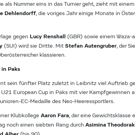
die als Nummer eins in das Turnier geht, zieht mit eine
e Dehlendorff
, die voriges Jahr einige Monate in Österr
Lucy Renshall
rlage gegen
(GBR) sowie einem Waza-ar
y
Stefan Autengruber
(SUI) wird sie Dritte. Mit
, der Si
Oberösterreicher klassieren.
 in Paks
nt sein fünfter Platz zuletzt in Leibnitz viel Auftrieb
 U21 European Cup in Paks mit vier Kampfgewinnen au
 Junioren-EC-Medaille des Neo-Heeressportlers.
Aaron Fara
iener Klubkollege
, der eine Gewichtsklasse e
Asimina Theodorak
ag noch einen siebten Rang durch
d Alber
(bis 90).