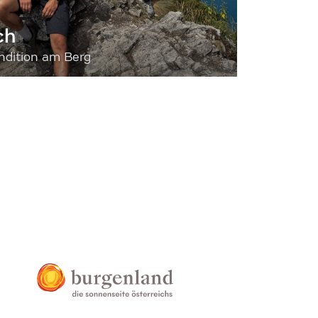
ch
dition am Berg