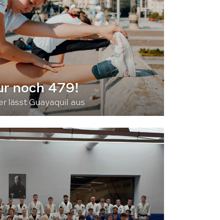
ur noch 479!
 lässt Guayaquil aus