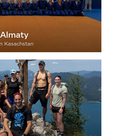
 Almaty
nn Kasachstan