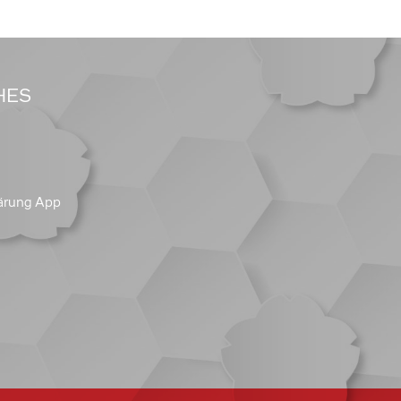
HES
ärung App