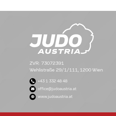
ZVR: 73072391
Wehlistraße 29/1/111, 1200 Wien
+43 1 332 48 48
office@judoaustria.at
www.judoaustria.at