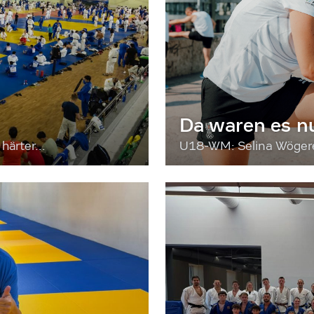
Da waren es n
härter...
U18-WM: Selina Wögerer