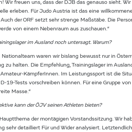
n! Wir freuen uns, dass der DJB das genauso sieht. Wi
lle erleben. Für Judo Austria ist das eine willkommene
 Auch der ORF setzt sehr strenge Maßstäbe. Die Perso
Ich werde von einem Nebenraum aus zuschauen.“
rainingslager im Ausland noch untersagt. Warum?
 Nationalteam waren wir bislang bewusst nur in Öster
g zu halten. Die Empfehlung, Trainingslager im Ausland 
 Amateur-KämpferInnen. Im Leistungssport ist die Situ
VID-19-Tests vorschreiben können. Für eine Gruppe von 
breite Masse.“
ektive kann der ÖJV seinen Athleten bieten?
 Hauptthema der montägigen Vorstandssitzung. Wir hab
 sehr detailliert Für und Wider analysiert. Letztendlic