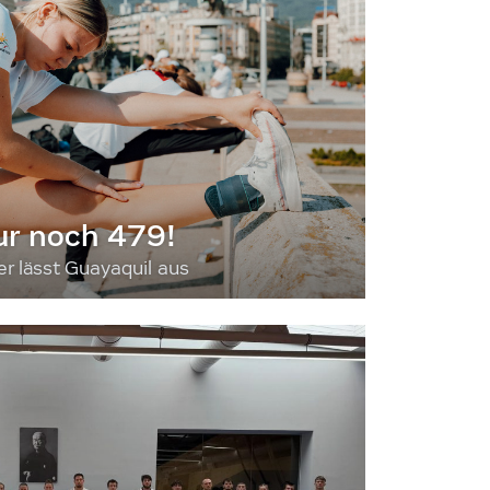
ur noch 479!
 lässt Guayaquil aus