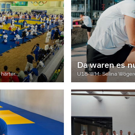
Da waren es n
härter...
U18-WM: Selina Wögerer