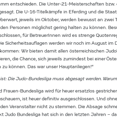
ramm entschieden. Die Unter-21-Meisterschaften bzw.
esagt. Die U-16-Titelkämpfe in Eferding und die Staa
Oberwart, jeweils im Oktober, werden bewusst an zwei 
den Personen möglichst gering halten zu können. Bes
chlossen, für BetreuerInnen wird es strenge Quotenr
ie Sicherheitsauflagen werden wir noch im August im 
 kommen: Wir bieten damit allen österreichischen Judo
nieren, die Chance, sich jeweils zumindest bei einer Öst
 zu können. Das war unser Hauptanliegen!“
t ist: Die Judo-Bundesliga muss abgesagt werden. Waru
d Frauen-Bundesliga wird für heuer ersatzlos gestriche
chauern, ist heuer definitiv ausgeschlossen. Und ohne
r den Veranstalter nicht zu stemmen. Die Absage schme
kt Judo Bundesliga hat sich in den letzten Jahren – d