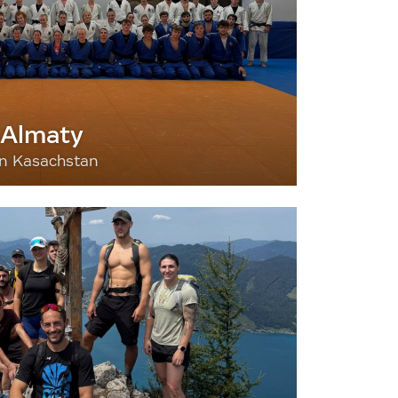
 Almaty
nn Kasachstan