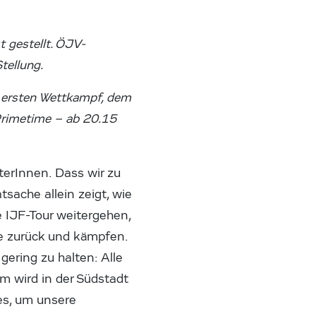
 gestellt. ÖJV-
tellung.
m ersten Wettkampf, dem
Primetime – ab 20.15
erInnen. Dass wir zu
sache allein zeigt, wie
 IJF-Tour weitergehen,
e zurück und kämpfen.
gering zu halten: Alle
 wird in der Südstadt
es, um unsere