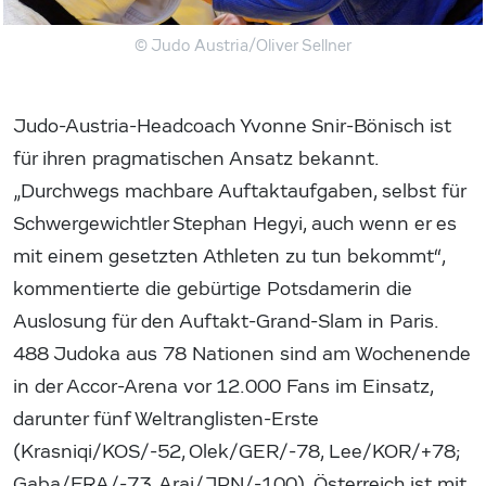
© Judo Austria/Oliver Sellner
Judo-Austria-Headcoach Yvonne Snir-Bönisch ist
für ihren pragmatischen Ansatz bekannt.
„Durchwegs machbare Auftaktaufgaben, selbst für
Schwergewichtler Stephan Hegyi, auch wenn er es
mit einem gesetzten Athleten zu tun bekommt“,
kommentierte die gebürtige Potsdamerin die
Auslosung für den Auftakt-Grand-Slam in Paris.
488 Judoka aus 78 Nationen sind am Wochenende
in der Accor-Arena vor 12.000 Fans im Einsatz,
darunter fünf Weltranglisten-Erste
(Krasniqi/KOS/-52, Olek/GER/-78, Lee/KOR/+78;
Gaba/FRA/-73, Arai/JPN/-100). Österreich ist mit