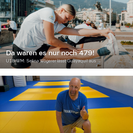
Da waren es nur noch 479!
U18-WM: Selina Wögerer lässt Guayaquil aus