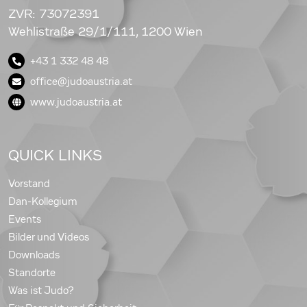
ZVR: 73072391
Wehlistraße 29/1/111, 1200 Wien
+43 1 332 48 48
office@judoaustria.at
www.judoaustria.at
QUICK LINKS
Vorstand
Dan-Kollegium
Events
Bilder und Videos
Downloads
Standorte
Was ist Judo?