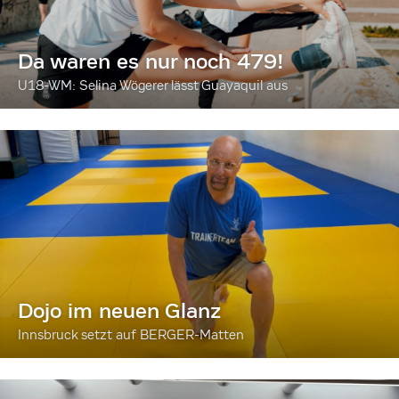
Da waren es nur noch 479!
U18-WM: Selina Wögerer lässt Guayaquil aus
Dojo im neuen Glanz
Innsbruck setzt auf BERGER-Matten