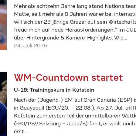
Mehr als achtzehn Jahre lang stand Nationaltea
Matte, seit mehr als 8 Jahren war er bei internat
will sich der 23-jährige Grazer auf sein Wirtscha
freue mich auf neue Herausforderungen.“ Im JU
über Hintergründe & Karriere-Highlights. Wie…
24. Juli 2026
WM-Countdown startet
U-18: Trainingskurs in Kufstein
Nach der (Jugend-) EM auf Gran Canaria (ESP) is
in Guayaquil (ECU/20. – 22.08.). Ab 27. Juli tri
Kufstein zum ersten Teil der unmittelbaren Wettk
(-90/PSV Salzburg – Judo/S) fehlt, er weilt noch
erst…