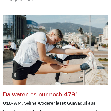
Da waren es nur noch 479!
U18-WM: Selina Wögerer lässt Guayaquil aus