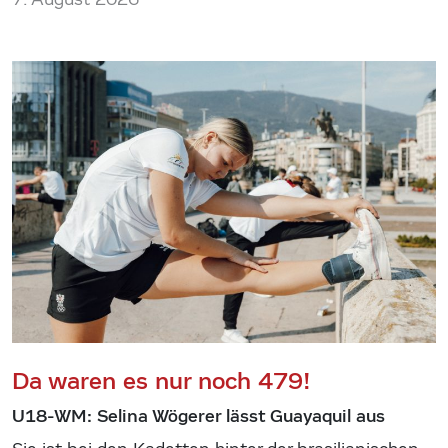
Da waren es nur noch 479!
U18-WM: Selina Wögerer lässt Guayaquil aus