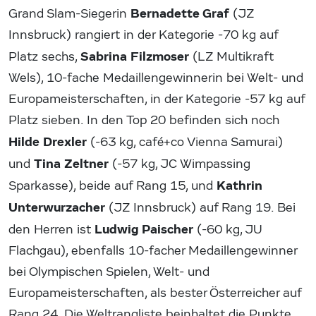
Bernadette Graf
Grand Slam-Siegerin
(JZ
Innsbruck) rangiert in der Kategorie -70 kg auf
Sabrina Filzmoser
Platz sechs,
(LZ Multikraft
Wels), 10-fache Medaillengewinnerin bei Welt- und
Europameisterschaften, in der Kategorie -57 kg auf
Platz sieben. In den Top 20 befinden sich noch
Hilde Drexler
(-63 kg, café+co Vienna Samurai)
Tina Zeltner
und
(-57 kg, JC Wimpassing
Kathrin
Sparkasse), beide auf Rang 15, und
Unterwurzacher
(JZ Innsbruck) auf Rang 19. Bei
Ludwig Paischer
den Herren ist
(-60 kg, JU
Flachgau), ebenfalls 10-facher Medaillengewinner
bei Olympischen Spielen, Welt- und
Europameisterschaften, als bester Österreicher auf
Rang 24. Die Weltrangliste beinhaltet die Punkte