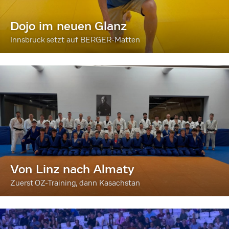
Dojo im neuen Glanz
Innsbruck setzt auf BERGER-Matten
Von Linz nach Almaty
Zuerst OZ-Training, dann Kasachstan