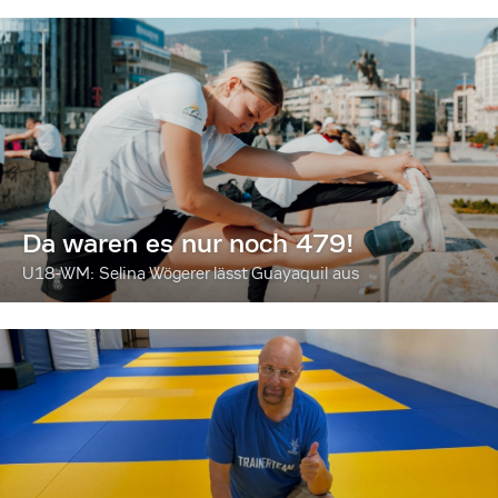
Da waren es nur noch 479!
U18-WM: Selina Wögerer lässt Guayaquil aus