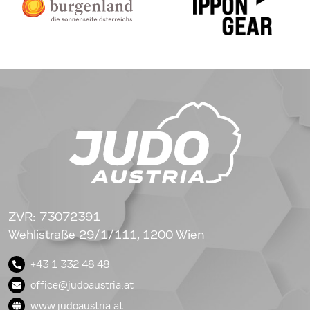
ZVR: 73072391
Wehlistraße 29/1/111, 1200 Wien
+43 1 332 48 48
office@judoaustria.at
www.judoaustria.at