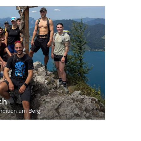
ch
dition am Berg