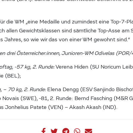
 für die WM „eine Medaille und zumindest eine Top-7-P
isch allen Gewichtsklassen sind sämtliche Top-Asse am St
es Jahres, so wie wir das von einer WM gewohnt sind.“
en drei Österreicher:innen, Junioren-WM Odivelas (POR/4
ftag, -57 kg, 2. Runde:
Verena Hiden (SU Noricum Leibn
ie (BEL);
, – 70 kg, 2. Runde:
Elena Dengg (ESV Sanjindo Bischof
o Novais (SWE), -81, 2. Runde: Bernd Fasching (M&R 
us Jonhelius Patete (VEN) – Akash Akash (IND).