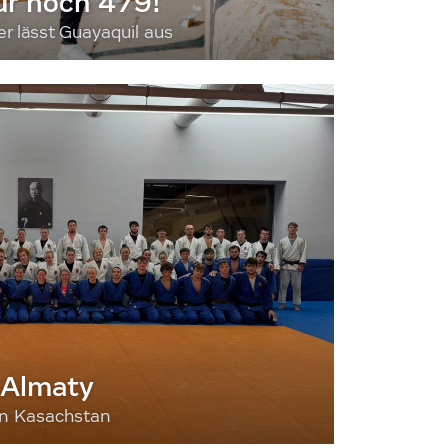
ur noch 479!
 lässt Guayaquil aus
 Almaty
nn Kasachstan