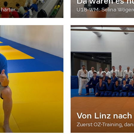
Da waren es n
härter...
U18-WM: Selina Wögerer
Von Linz nach
Zuerst OZ-Training, da