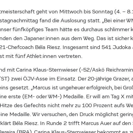
meisterschaft geht von Mittwoch bis Sonntag (4. – 8.
stagnachmittag fand die Auslosung statt. „Bei einer W
r unser fünfköpfiges Team hätte es durchaus schlimme
nden den Japaner:innen aus dem Weg. Das ist sicher ke
-21-Chefcoach Béla Riesz. Insgesamt sind 541 Judoka
st mit fünf Athlet:innen vertreten.
nd mit Carina Klaus-Sternwieser (-52/Askö Reichram
ST) zwei ÖJV-Asse im Einsatz. Der 20-jährige Grazer, a
eins gesetzt. „Marcus ist ungeheuer erfolgreich, bei Gr
ne erste (EM- oder WM-) Medaille. Er will am Tag X mitu
r Hitze des Gefechts nicht mehr zu 100 Prozent aufs Wes
 eine Medaille. Wir versuchen, den Druck möglichst gerin
rklärt Béla Riesz. In Runde 2 trifft Marcus Auer auf den
Pereira (BRA). Carina Klaus-Sternwieser bekommt es z