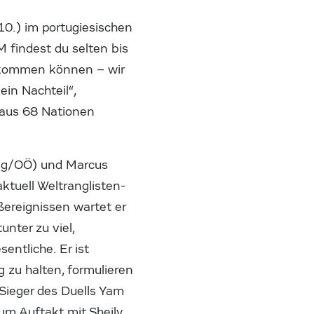
10.) im portugiesischen
M findest du selten bis
r kommen können – wir
in Nachteil“,
 aus 68 Nationen
ing/OÖ) und Marcus
ktuell Weltranglisten-
oßereignissen wartet er
nter zu viel,
entliche. Er ist
g zu halten, formulieren
 Sieger des Duells Yam
um Auftakt mit Sheily