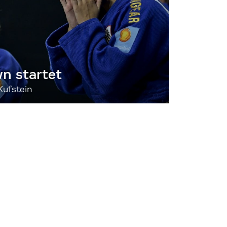
 startet
Kufstein