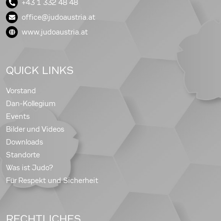
+43 1 332 48 48
office@judoaustria.at
www.judoaustria.at
QUICK LINKS
Vorstand
Dan-Kollegium
Events
Bilder und Videos
Downloads
Standorte
Was ist Judo?
Für Respekt und Sicherheit
RECHTLICHES