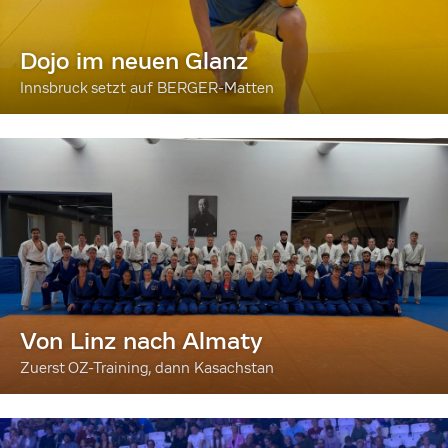
Dojo im neuen Glanz
Innsbruck setzt auf BERGER-Matten
Von Linz nach Almaty
Zuerst OZ-Training, dann Kasachstan