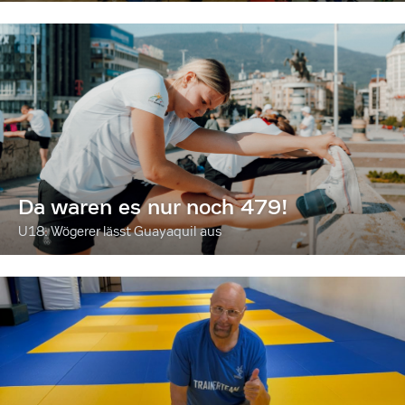
Da waren es nur noch 479!
U18: Wögerer lässt Guayaquil aus