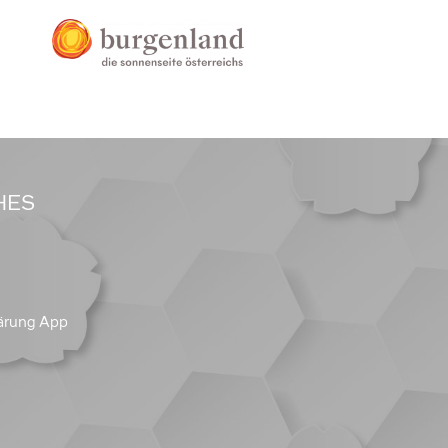
HES
ärung App