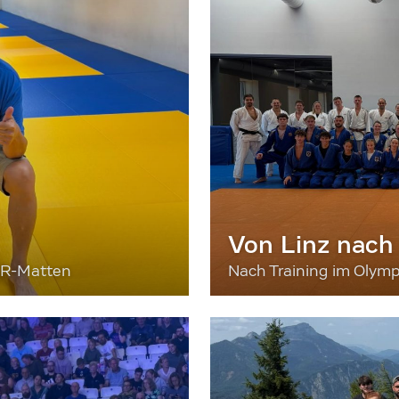
Von Linz nach
ER-Matten
Nach Training im Olymp