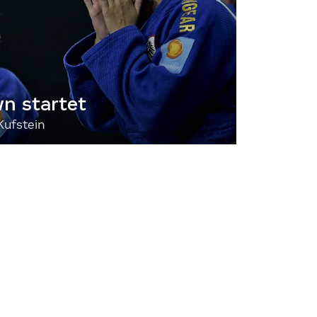
 startet
Kufstein