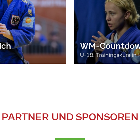
ich
WM-Countdown
U-18: Trainingskurs in 
PARTNER UND SPONSOREN