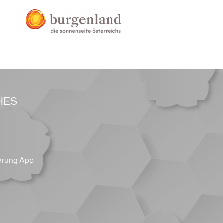
HES
ärung App