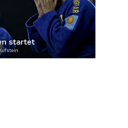
 startet
Kufstein