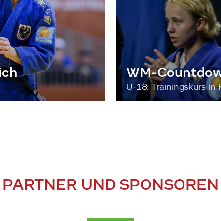
ich
WM-Countdown
U-18: Trainingskurs in 
PARTNER UND SPONSOREN