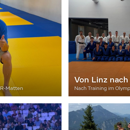
Von Linz nach
ER-Matten
Nach Training im Olymp