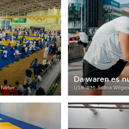
Da waren es n
härter...
U18-WM: Selina Wögerer