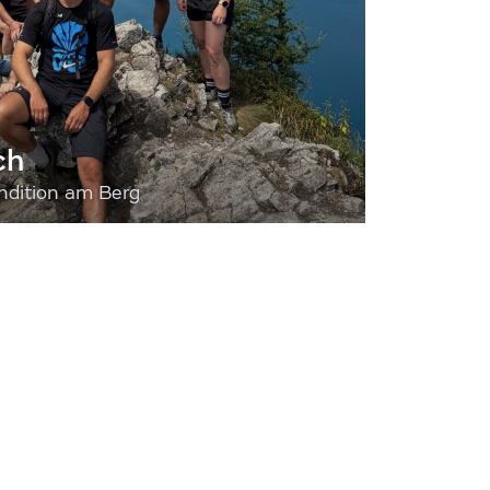
ch
dition am Berg