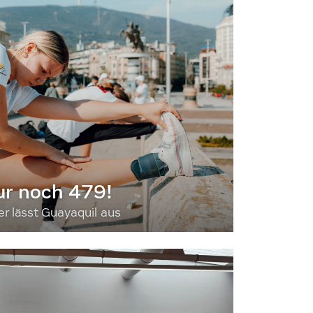
ur noch 479!
 lässt Guayaquil aus