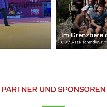
Im Grenzberei
ÖJV-Asse schinden Kon
PARTNER UND SPONSOREN