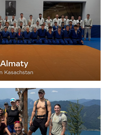
 Almaty
nn Kasachstan