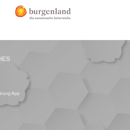
HES
ärung App